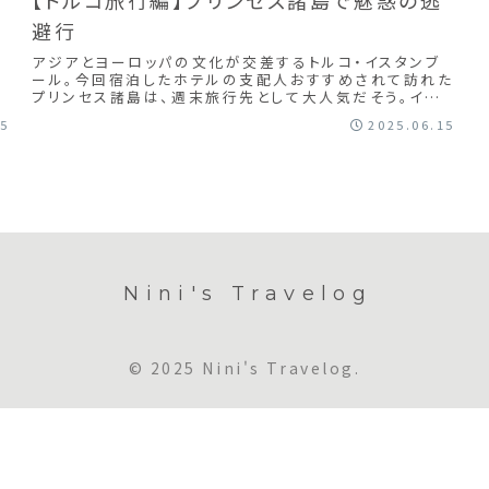
避行
アジアとヨーロッパの文化が交差するトルコ・イスタンブ
ス
ール。今回宿泊したホテルの支配人おすすめされて訪れた
の
プリンセス諸島は、週末旅行先として大人気だそう。イスタ
ンブール中心地から船で 1 時間半で訪問可...
15
2025.06.15
Nini's Travelog
© 2025 Nini's Travelog.