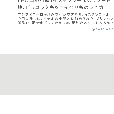
地、ビュユック島＆ヘイベリ島の歩き方
アジアとヨーロッパの文化が交差する、イスタンブール。
今回の旅では、ホテルの支配人に勧められた「プリンセ
諸島」へ足を伸ばしてみました。現地の人々にも大人気
週末旅行先だというこの場所。 中心部から船...
2025.06.