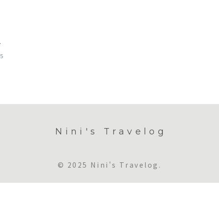
ロ
15
Nini's Travelog
© 2025 Nini's Travelog.